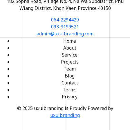
182 Sopha Road, Village No. 4, Na Wa Subdistrict, Phu
Wiang District, Khon Kaen Province 40150
064-2294429
093-3199521
admin@uxuibranding.com
Home
About
Service
Projects
Team
Blog
Contact
Terms
Privacy
© 2025 uxuibranding is Proudly Powered by
uxuibranding