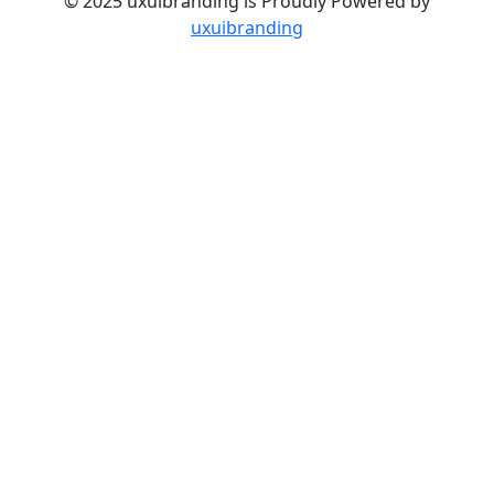
© 2025 uxuibranding is Proudly Powered by
uxuibranding